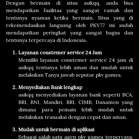
Dengan bermain di situs asikqq, anda bisa
mendapatkan fasilitas yang sangat ramah dan
tentunya nyaman ketika bermain. Situs yang di
rekomendasikan langsung oleh PKV77 ini sudah
mendapatkan peringkat yang sangat bagus dan
tentunya terpercaya di Indonesia.
Layanan coustemer service 24 Jam
Memiliki layanan coustemer service 24 jam di
asikqq tentunya lebih aman dan mudah untuk
melakukan Tanya jawab seputar pkv games.
Menyediakan Bank lengkap
asikqq menyediakan layanan bank seperti BCA,
BRI, BNI, Mandiri, BRI, CIMB, Danamon yang
dimana para pemain lebih mudah untuk
melakukan transaksi dengan cepat dan aman.
Mudah untuk bermain di aplikasi
Sebagai salah satu agen pkv games terpercaya,