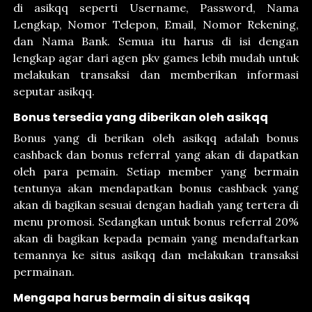
di asikqq seperti Username, Password, Nama
Lengkap, Nomor Telepon, Email, Nomor Rekening,
dan Nama Bank. Semua itu harus di isi dengan
lengkap agar dari agen pkv games lebih mudah untuk
melakukan transaksi dan memberikan informasi
seputar asikqq.
Bonus tersedia yang diberikan oleh asikqq
Bonus yang di berikan oleh asikqq adalah bonus
cashback dan bonus referral yang akan di dapatkan
oleh para pemain. Setiap member yang bermain
tentunya akan mendapatkan bonus cashback yang
akan di bagikan sesuai dengan hadiah yang tertera di
menu promosi. Sedangkan untuk bonus referral 20%
akan di bagikan kepada pemain yang mendaftarkan
temannya ke situs asikqq dan melakukan transaksi
permainan.
Mengapa harus bermain di situs asikqq